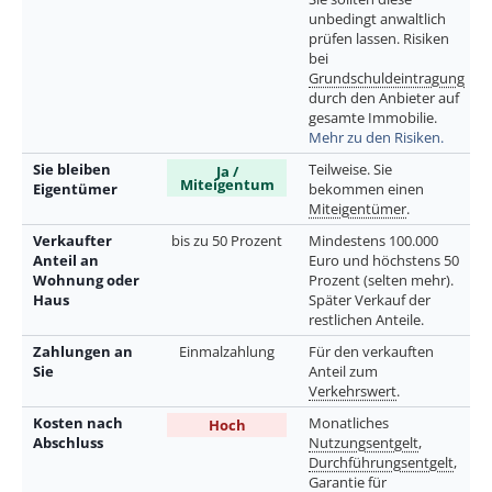
unbedingt anwaltlich
prüfen lassen. Risiken
bei
Grundschuldeintragung
durch den Anbieter auf
gesamte Immobilie.
Mehr zu den Risiken.
Sie bleiben
Teilweise. Sie
Ja /
Miteigentum
Eigentümer
bekommen einen
Miteigentümer
.
Verkaufter
bis zu 50 Prozent
Mindestens 100.000
Anteil an
Euro und höchstens 50
Wohnung oder
Prozent (selten mehr).
Haus
Später Verkauf der
restlichen Anteile.
Zahlungen an
Einmalzahlung
Für den verkauften
Sie
Anteil zum
Verkehrswert
.
Kosten nach
Monatliches
Hoch
Abschluss
Nutzungsentgelt
,
Durchführungsentgelt
,
Garantie für