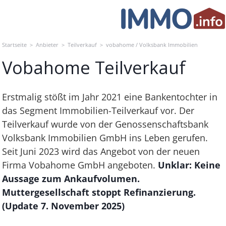
Skip
to
content
Startseite
>
Anbieter
>
Teilverkauf
>
vobahome / Volksbank Immobilien
Vobahome Teilverkauf
Erstmalig stößt im Jahr 2021 eine Bankentochter in
das Segment Immobilien-Teilverkauf vor. Der
Teilverkauf wurde von der Genossenschaftsbank
Volksbank Immobilien GmbH ins Leben gerufen.
Seit Juni 2023 wird das Angebot von der neuen
Firma Vobahome GmbH angeboten.
Unklar: Keine
Aussage zum Ankaufvolumen.
Muttergesellschaft stoppt Refinanzierung.
(Update 7. November 2025)