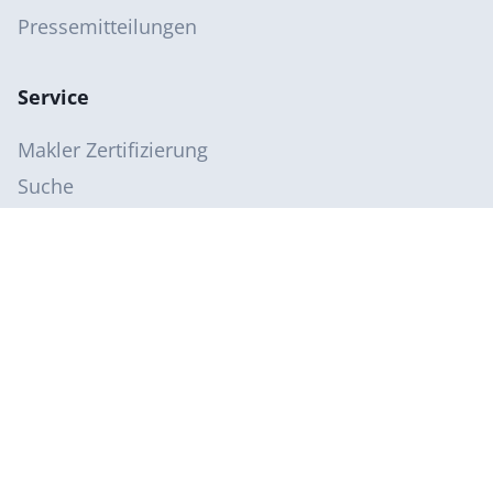
Pressemitteilungen
Service
Makler Zertifizierung
Suche
A-Z Glossar
Online-Rechner
Newsletter
Sitemap
Über uns / Kontakt
Über IMMO.info
Kontakt