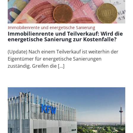
Nutzungsentgelts. Die
Kosten gewöhnlicher
Ausbesserungs- und
Erhaltungsmaßnahmen
muss der Verkäufer
Immobilienrente und energetische Sanierung
tragen.
Immobilienrente und Teilverkauf: Wird die
energetische Sanierung zur Kostenfalle?
(Update) Nach einem Teilverkauf ist weiterhin der
Eigentümer für energetische Sanierungen
zuständig. Greifen die […]