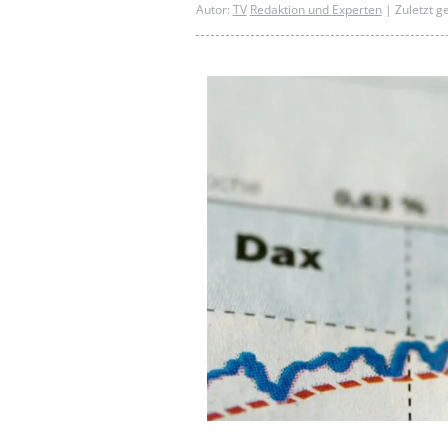
Autor:
TV
Redaktion und Experten
| Zuletzt g