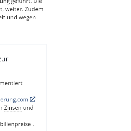
ung geführt. Die
t, weiter. Zudem
eit und wegen
zur
mmentiert
zierung.com
on
Zinsen
und
ilienpreise .