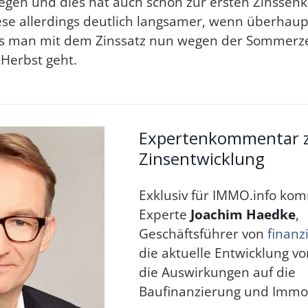
iegen und dies hat auch schon zur ersten Zinssenk
se allerdings deutlich langsamer, wenn überhaup
dass man mit dem Zinssatz nun wegen der Sommerz
 Herbst geht.
Expertenkommentar 
Zinsentwicklung
Exklusiv für IMMO.info ko
Experte
Joachim Haedke
,
Geschäftsführer von
finan
die aktuelle Entwicklung v
die Auswirkungen auf die
Baufinanzierung und Immob