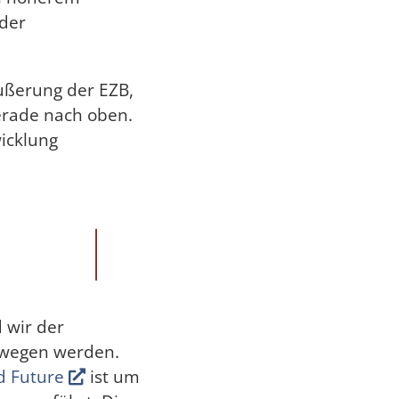
 der
ußerung der EZB,
gerade nach oben.
icklung
d wir der
ewegen werden.
d Future
ist um