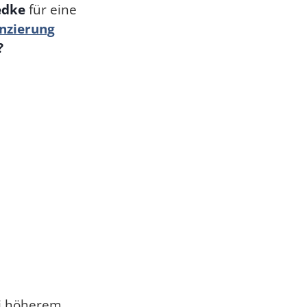
edke
für eine
nzierung
?
ei höherem