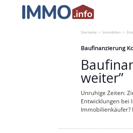
Skip
to
content
Startseite
>
Immobilien
>
Zin
Baufinanzierung 
Baufinan
weiter”
Unruhige Zeiten: Zi
Entwicklungen bei 
Immobilienkäufer?