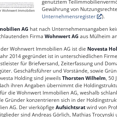
genutztem Teilimmobilienverm
Gewährung von Nutzungsrechten
er Wohnwert Immobilien
Unternehmensregister
).
obilien AG
hat nach Unternehmensangaben kei
ichlautenden Firma
Wohnwert AG
aus Mülheim an
t der Wohnwert Immobilien AG ist die
Novesta Ho
ahr 2014 gegründet ist in unterschiedlichen Firmen
stleister für Briefversand, Zeiterfassung und Dom
üter. Geschäftsführer und Vorstände, sowie Grü
vesta Holding sind jeweils
Thorsten Wilhelm
, 50
 Nach ihren Angaben übernimmt die Holdingstruktu
 für die Wohnwert Immobilien AG, weshalb schlan
de Gründer konzentrieren sich in der Holdingstruk
en AG. Der vierköpfige
Aufsichtsrat
wird von Pro
itglieder sind Andreas Görlich, Mathias Trocynski 