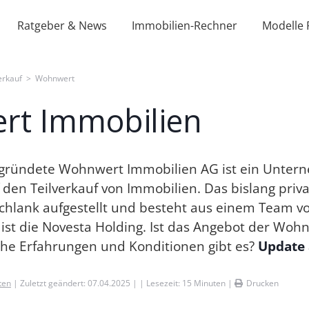
Ratgeber & News
Immobilien-Rechner
Modelle 
erkauf
>
Wohnwert
rt Immobilien
egründete Wohnwert Immobilien AG ist ein Unter
 den Teilverkauf von Immobilien. Das bislang priva
hlank aufgestellt und besteht aus einem Team vo
 ist die Novesta Holding. Ist das Angebot der Wo
che Erfahrungen und Konditionen gibt es?
Update 
ten
| Zuletzt geändert: 07.04.2025 | | Lesezeit:
15
Minuten |
Drucken