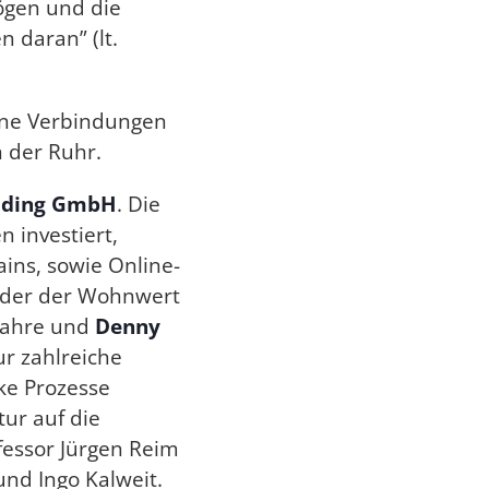
ögen und die
 daran” (lt.
ne Verbindungen
 der Ruhr.
lding GmbH
. Die
 investiert,
ains, sowie Online-
nder der Wohnwert
 Jahre und
Denny
r zahlreiche
ke Prozesse
tur auf die
fessor Jürgen Reim
und Ingo Kalweit.