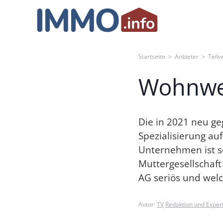
Skip
to
content
Startseite
>
Anbieter
>
Teilv
Wohnwe
Die in 2021 neu g
Spezialisierung auf
Unternehmen ist sc
Muttergesellschaft
AG seriös und wel
Autor:
TV
Redaktion und Exper