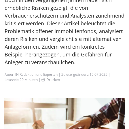
Doch in den vergangenen Jahren haben sich
erhebliche Risiken gezeigt, die von
Verbraucherschützern und Analysten zunehmend
kritisiert werden. Dieser Artikel beleuchtet die
Problematik offener Immobilienfonds, analysiert
deren Risiken und vergleicht sie mit alternativen
Anlageformen. Zudem wird ein konkretes
Beispiel herangezogen, um die Gefahren für
Anleger zu veranschaulichen.
Autor:
JH
Redaktion und Experten
| Zuletzt geändert: 15.07.2025 |
Lesezeit:
20
Minuten |
Drucken