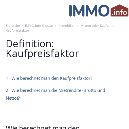
Skip
to
content
Startseite
>
IMMO.info Glossar
>
Immobilien
>
Mieten oder Kaufen
>
Kaufpreisfaktor
Definition:
Kaufpreisfaktor
1.
Wie berechnet man den Kaufpreisfaktor?
2.
Wie berechnet man die Mietrendite (Brutto und
Netto)?
Wie berechnet man den