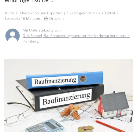
einbringen sollten.
Autor:
ELI
Redaktion und Experten
| Zuletzt geändert: 07.10.2024 |
Lesezeit:
16
Minuten |
Drucken
Mit Unterstützung von
Dirk Scobel, Baufinanzierungsberater der Verbraucherzentrale
Hamburg