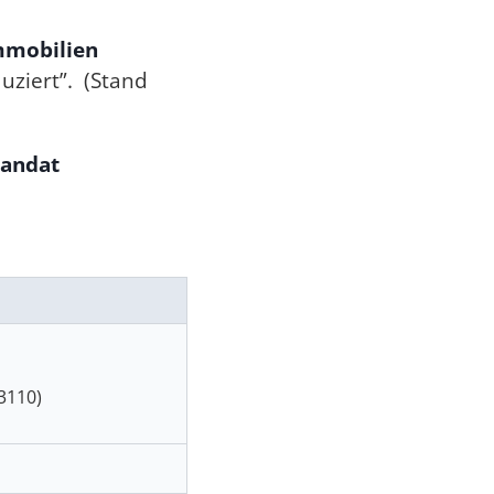
mmobilien
uziert”. (Stand
mandat
3110)