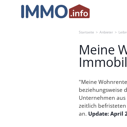
Skip
to
content
Startseite
>
Anbieter
>
Leibr
Meine W
Immobil
"Meine Wohnrente"
beziehungsweise 
Unternehmen aus S
zeitlich befristet
an.
Update: April 