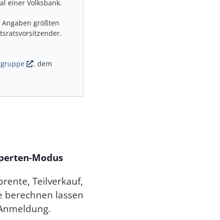
l einer Volksbank.
n Angaben größten
sratsvorsitzender.
sgruppe
, dem
xperten-Modus
rente, Teilverkauf,
e berechnen lassen
 Anmeldung.