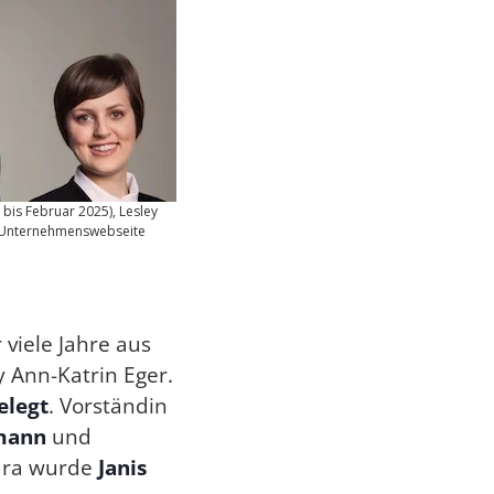
bis Februar 2025), Lesley
: Unternehmenswebseite
iele Jahre aus
 Ann-Katrin Eger.
elegt
. Vorständin
emann
und
ura wurde
Janis