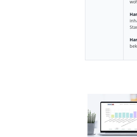
woh
Ha
inh
Sta
Har
bek