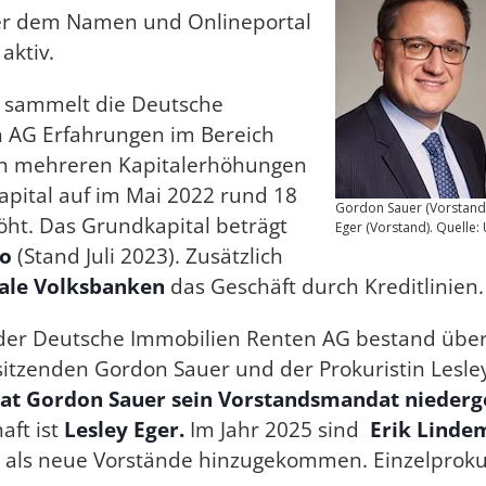
er dem Namen und Onlineportal
aktiv.
9 sammelt die Deutsche
 AG Erfahrungen im Bereich
 In mehreren Kapitalerhöhungen
pital auf im Mai 2022 rund 18
Gordon Sauer (Vorstand 
öht. Das Grundkapital beträgt
Eger (Vorstand). Quelle
ro
(Stand Juli 2023). Zusätzlich
ale Volksbanken
das Geschäft durch Kreditlinien.
r Deutsche Immobilien Renten AG bestand über v
itzenden Gordon Sauer und der Prokuristin Lesley
hat Gordon Sauer sein Vorstandsmandat niederg
aft ist
Lesley Eger.
Im Jahr 2025 sind
Erik Lind
d
als neue Vorstände hinzugekommen. Einzelprok