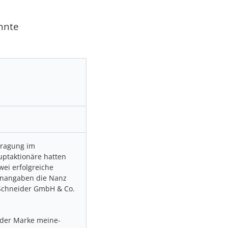
nnte
tragung im
auptaktionäre hatten
wei erfolgreiche
enangaben die Nanz
-Schneider GmbH & Co.
 der Marke meine-