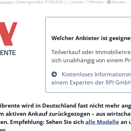
Experten
| Zuletzt geändert: 07.04.2025 | | Lesezeit:
11
Minuten |
Drucken
Welcher Anbieter ist geeigne
Teilverkauf oder Immobilienre
sich unabhängig von einem Pro
Kostenloses Informationst
einem Experten der RPI Gmb
ibrente wird in Deutschland fast nicht mehr ang
m aktiven Ankauf zurückgezogen – aus wirtscha
en. Empfehlung: Sehen Sie sich
alle Modelle
an u
en.