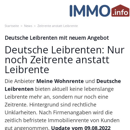
Skip
to
content
Startseite
>
News
>
Zeitrente anstatt Leibrente
Deutsche Leibrenten mit neuem Angebot
Deutsche Leibrenten: Nur
noch Zeitrente anstatt
Leibrente
Die Anbieter
Meine Wohnrente
und
Deutsche
Leibrenten
bieten aktuell keine lebenslange
Leibrente mehr an, sondern nur noch eine
Zeitrente. Hintergrund sind rechtliche
Unklarheiten. Nach Firmenangaben wird die
zeitlich befristete Immobilienrente von Kunden
gut angenommen.
Update vom 09.08.2022