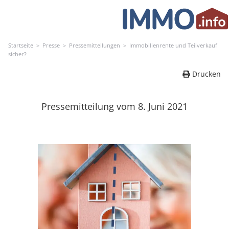
Skip
to
content
Startseite
>
Presse
>
Pressemitteilungen
>
Immobilienrente und Teilverkauf
sicher?
Drucken
Pressemitteilung vom 8. Juni 2021