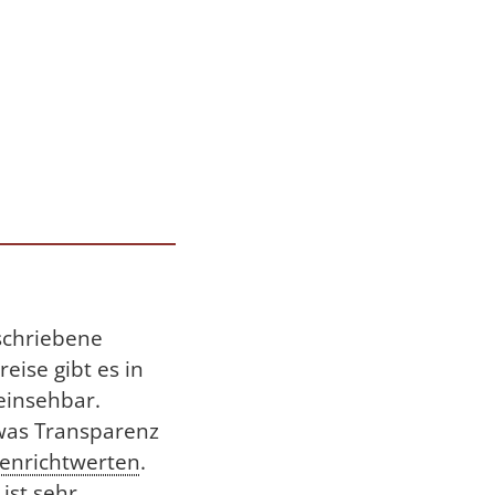
schriebene
eise gibt es in
einsehbar.
twas Transparenz
enrichtwerten
.
ist sehr