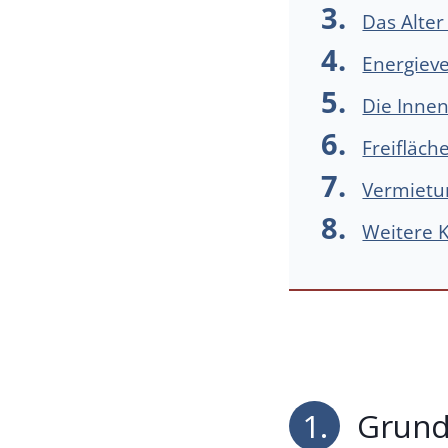
Das Alter
Energiev
Die Innen
Freifläch
Vermietun
Weitere K
1.
Grunds