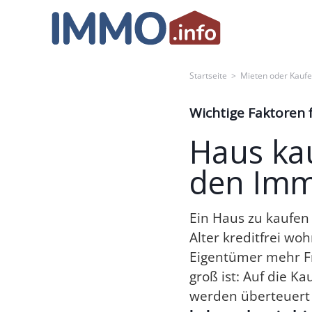
Skip
to
content
Startseite
>
Mieten oder Kauf
Wichtige Faktoren 
Haus kau
den Imm
Ein Haus zu kaufen 
Alter kreditfrei w
Eigentümer mehr Fr
groß ist: Auf die K
werden überteuert 