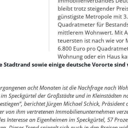
Immobilienverbandes Deut
bleibt trotz steigender Prei
günstigste Metropole mit 3
Quadratmeter für Bestand
mittlerem Wohnwert. Mit 
teuersten ist nach wie vor
6.800 Euro pro Quadratmet
Wohnung oder ein Haus kau
e Stadtrand sowie einige deutsche Vororte sind
vergangenen acht Monaten ist die Nachfrage nach W
 im Speckgürtel der Großstädte und in Kleinstädten 
gestiegen“, berichtet Jürgen Michael Schick, Präsident 
er von ihm vertretenen Immobilienunternehmen verze
s Interesse an Eigenheimen im Speckgürtel, 57 Proze
ten. Dieser Trend spiegelt sich auch in den Preisen wid