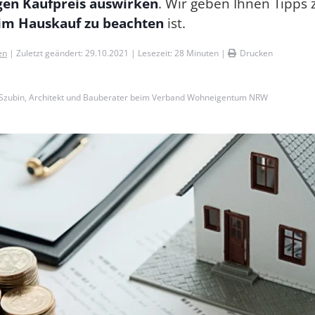
gen Kaufpreis auswirken
. Wir geben Ihnen Tipps
im Hauskauf zu beachten
ist.
en
| Zuletzt geändert: 29.10.2021 | Lesezeit:
28
Minuten |
Drucken
 Szubin, Architekt und Bauberater beim Verband Wohneigentum NRW