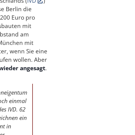
schlands (
IVD
)
se Berlin die
.200 Euro pro
sbauten mit
Abstand am
 München mit
er, wenn Sie eine
fen wollen. Aber
 wieder angesagt
.
ohneigentum
noch einmal
des IVD. 62
ichnen ein
nt in
er.