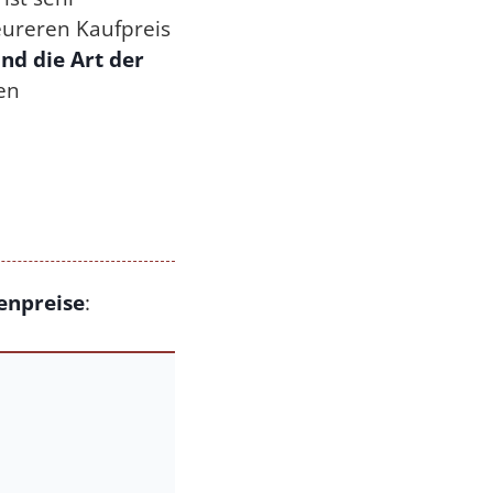
teureren Kaufpreis
nd die Art der
ten
enpreise
: