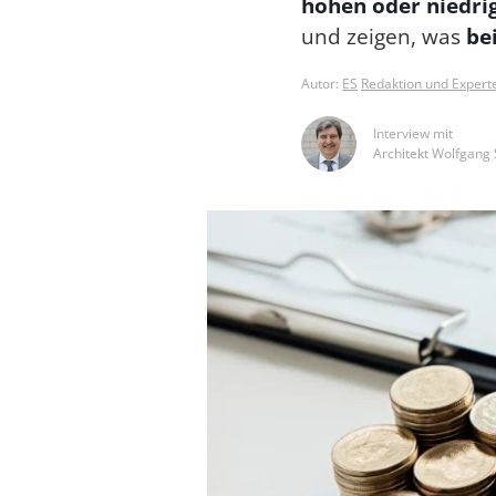
hohen oder niedri
und zeigen, was
be
Autor:
ES
Redaktion und Expert
Interview mit
Architekt Wolfgang