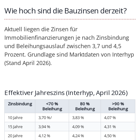
Wie hoch sind die Bauzinsen derzeit?
Aktuell liegen die Zinsen für
Immobilienfinanzierungen je nach Zinsbindung
und Beleihungsauslauf zwischen 3,7 und 4,5
Prozent. Grundlage sind Marktdaten von Interhyp
(Stand April 2026).
Effektiver Jahreszins (Interhyp, April 2026)
Zinsbindung
<70 %
80 %
>90 %
Beleihung
Beleihung
Beleihung
10 Jahre
3,70 %/
3,83 %
4,07 %
15 Jahre
3,94 %
4,09 %
4,31 %
20 Jahre
4,12 %
4,24 %
4,50 %