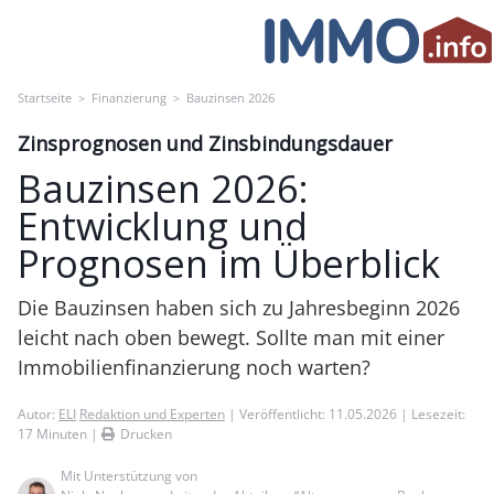
Skip
to
content
Startseite
>
Finanzierung
>
Bauzinsen 2026
Zinsprognosen und Zinsbindungsdauer
Bauzinsen 2026:
Entwicklung und
Prognosen im Überblick
Die Bauzinsen haben sich zu Jahresbeginn 2026
leicht nach oben bewegt. Sollte man mit einer
Immobilienfinanzierung noch warten?
Autor:
ELI
Redaktion und Experten
| Veröffentlicht: 11.05.2026 | Lesezeit:
17
Minuten |
Drucken
Mit Unterstützung von