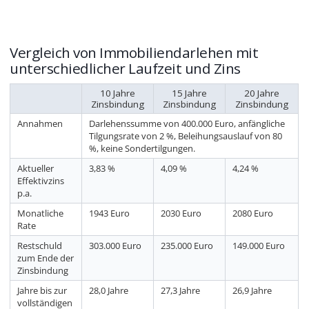
Vergleich von Immobiliendarlehen mit
unterschiedlicher Laufzeit und Zins
10 Jahre
15 Jahre
20 Jahre
Zinsbindung
Zinsbindung
Zinsbindung
Annahmen
Darlehenssumme von 400.000 Euro, anfängliche
Tilgungsrate von 2 %, Beleihungsauslauf von 80
%, keine Sondertilgungen.
Aktueller
3,83 %
4,09 %
4,24 %
Effektivzins
p.a.
Monatliche
1943 Euro
2030 Euro
2080 Euro
Rate
Restschuld
303.000 Euro
235.000 Euro
149.000 Euro
zum Ende der
Zinsbindung
Jahre bis zur
28,0 Jahre
27,3 Jahre
26,9 Jahre
vollständigen