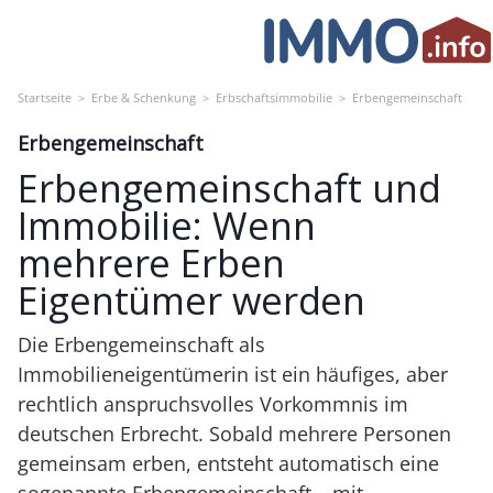
Skip
to
content
Startseite
>
Erbe & Schenkung
>
Erbschaftsimmobilie
>
Erbengemeinschaft
Erbengemeinschaft
Erbengemeinschaft und
Immobilie: Wenn
mehrere Erben
Eigentümer werden
Die Erbengemeinschaft als
Immobilieneigentümerin ist ein häufiges, aber
rechtlich anspruchsvolles Vorkommnis im
deutschen Erbrecht. Sobald mehrere Personen
gemeinsam erben, entsteht automatisch eine