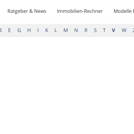
Ratgeber & News
Immobilien-Rechner
Modelle 
B
E
G
H
I
K
L
M
N
R
S
T
V
W