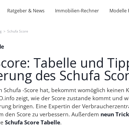
Ratgeber & News
Immobilien-Rechner
Modelle 
g
>
Schufa Score
le
core: Tabelle und Tip
erung des Schufa Sco
n Schufa -Score hat, bekommt womöglich keinen K
.info zeigt, wie der Score zustande kommt und wie
ung bringen. Eine Expertin der Verbraucherzentral
um den Score zu verbessern. Außerdem
neun Trick
re
Schufa Score Tabelle
.