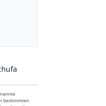
chufa
genannte
nem bestimmten