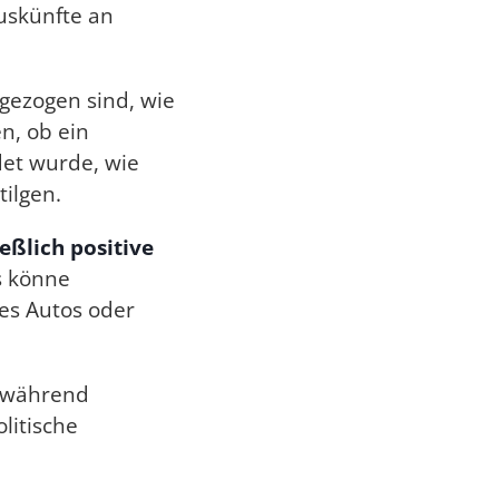
Auskünfte an
gezogen sind, wie
en, ob ein
det wurde, wie
ilgen.
eßlich positive
as könne
nes Autos oder
 während
litische