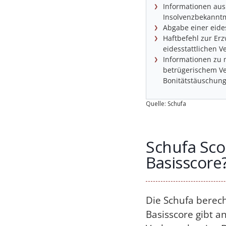
Informationen aus
Insolvenzbekann
Abgabe einer eide
Haftbefehl zur Er
eidesstattlichen V
Informationen zu
betrügerischem Ver
Bonitätstäuschun
Quelle: Schufa
Schufa Sco
Basisscore
Die Schufa berec
Basisscore gibt a