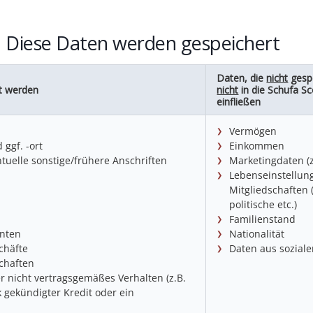
: Diese Daten werden gespeichert
Daten, die
nicht
gesp
rt werden
nicht
in die Schufa S
einfließen
Vermögen
ggf. -ort
Einkommen
tuelle sonstige/frühere Anschriften
Marketingdaten (z
Lebenseinstellun
Mitgliedschaften (
politische etc.)
Familienstand
nten
Nationalität
chäfte
Daten aus sozial
chaften
r nicht vertragsgemäßes Verhalten (z.B.
 gekündigter Kredit oder ein