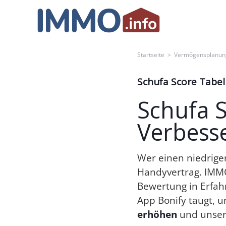
Skip
to
content
Startseite
>
Vermögensplanun
Schufa Score Tabel
Schufa S
Verbess
Wer einen niedrige
Handyvertrag. IMMO
Bewertung in Erfahr
App Bonify taugt, 
erhöhen
und unse