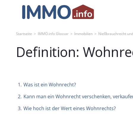
Skip
to
content
Startseite
>
IMMO.info Glossar
>
Immobilien
>
Nießbrauchrecht un
Definition: Wohnre
1.
Was ist ein Wohnrecht?
2.
Kann man ein Wohnrecht verschenken, verkaufe
3.
Wie hoch ist der Wert eines Wohnrechts?