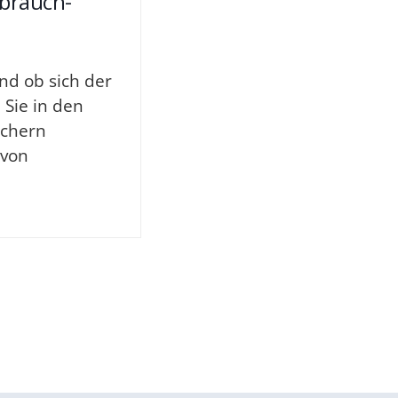
brauch-
nd ob sich der
n Sie in den
uchern
 von