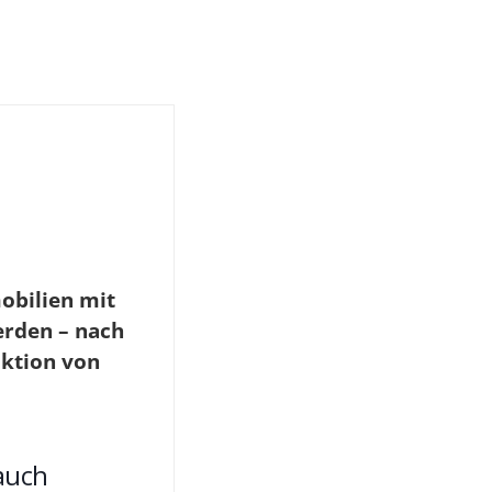
obilien mit
erden – nach
uktion von
auch