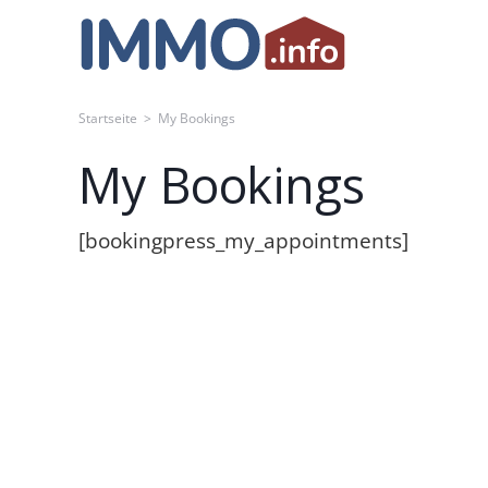
Skip
to
content
Startseite
>
My Bookings
My Bookings
[bookingpress_my_appointments]