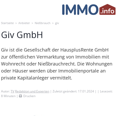
Skip
to
content
Startseite
>
Anbieter
>
Nießbrauch
>
giv
Giv GmbH
Giv ist die Gesellschaft der HausplusRente GmbH
zur öffentlichen Vermarktung von Immobilien mit
Wohnrecht oder Nießbrauchrecht. Die Wohnungen
oder Häuser werden über Immobilienportale an
private Kapitalanleger vermittelt.
Autor:
TV
Redaktion und Experten
| Zuletzt geändert: 17.01.2024 | | Lesezeit:
8
Minuten |
Drucken